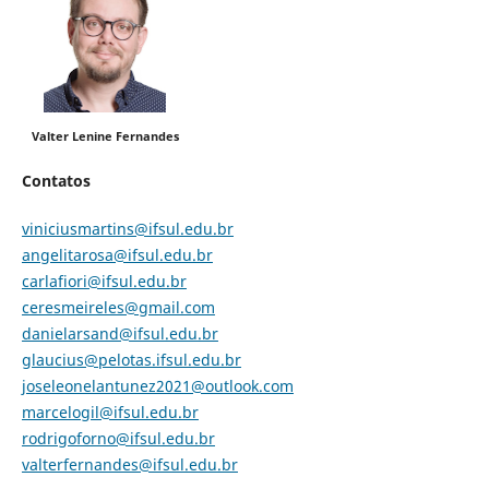
Valter Lenine Fernandes
Contatos
viniciusmartins@ifsul.edu.br
angelitarosa@ifsul.edu.br
carlafiori@ifsul.edu.br
ceresmeireles@gmail.com
danielarsand@ifsul.edu.br
glaucius@pelotas.ifsul.edu.br
joseleonelantunez2021@outlook.com
marcelogil@ifsul.edu.br
rodrigoforno@ifsul.edu.br
valterfernandes@ifsul.edu.br