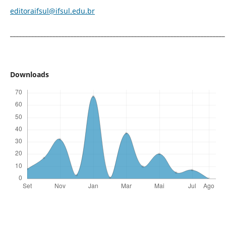
editoraifsul@ifsul.edu.br
_______________________________________________________________________
Downloads