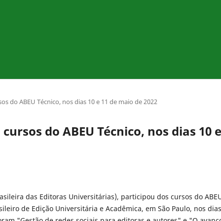
rsos do ABEU Técnico, nos dias 10 e 11 de maio de 2022
s cursos do ABEU Técnico, nos dias 10 
asileira das Editoras Universitárias), participou dos cursos do ABE
ileiro de Edição Universitária e Acadêmica, em São Paulo, nos dia
oram "Gestão de redes sociais para editoras e autores" e "O avanç