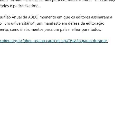
zados e padronizados".
eunião Anual da ABEU, momento em que os editores assinaram a
o livro universitário”, um manifesto em defesa da editoração
aberto, como instrumentos para um país melhor para todos.
w.abeu.org.br/abeu-assina-carta-de-s%C3%A3o-paulo-durante-