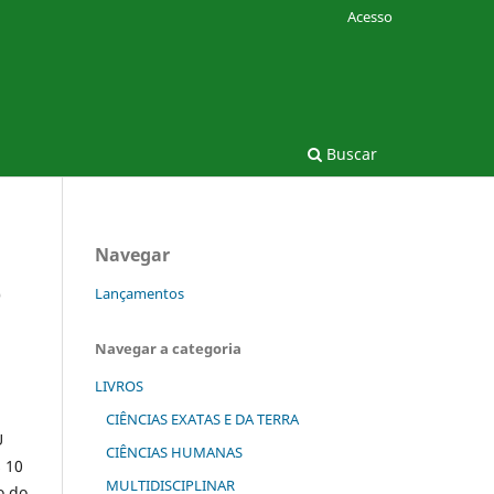
Acesso
Buscar
Navegar
e
Lançamentos
Navegar a categoria
LIVROS
CIÊNCIAS EXATAS E DA TERRA
U
CIÊNCIAS HUMANAS
s 10
MULTIDISCIPLINAR
o do