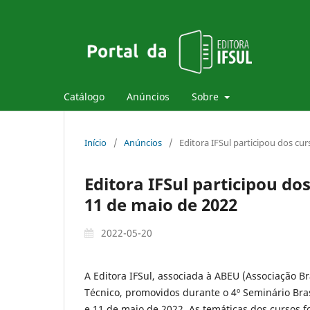
Catálogo
Anúncios
Sobre
Início
/
Anúncios
/
Editora IFSul participou dos cu
Editora IFSul participou do
11 de maio de 2022
2022-05-20
A Editora IFSul, associada à ABEU (Associação Br
Técnico, promovidos durante o 4º Seminário Bras
e 11 de maio de 2022. As temáticas dos cursos f