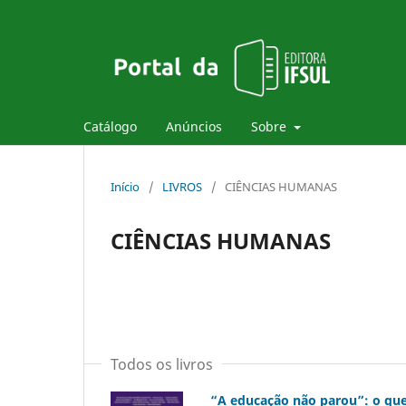
Catálogo
Anúncios
Sobre
Início
/
LIVROS
/
CIÊNCIAS HUMANAS
CIÊNCIAS HUMANAS
Todos os livros
“A educação não parou”: o que