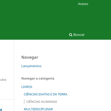
Acesso
Buscar
Navegar
Lançamentos
Navegar a categoria
tulos
LIVROS
CIÊNCIAS EXATAS E DA TERRA
CIÊNCIAS HUMANAS
MULTIDISCIPLINAR
ia