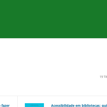
19 Tí
 fazer
Acessibilidade em bibliotecas: gu