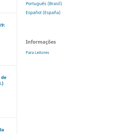
Português (Brasil)
Español (España)
19:
Informações
Para Leitores
s de
.)
da