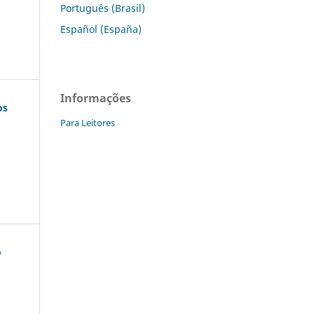
Português (Brasil)
Español (España)
Informações
os
Para Leitores
o