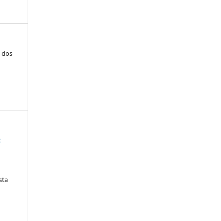
o dos
:
sta