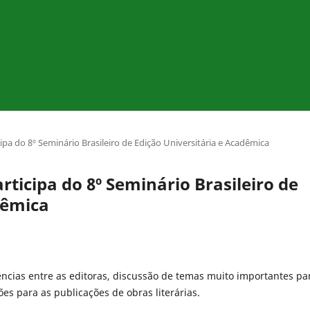
a do 8º Seminário Brasileiro de Edição Universitária e Acadêmica
icipa do 8º Seminário Brasileiro de
dêmica
ências entre as editoras, discussão de temas muito importantes pa
ões para as publicações de obras literárias.