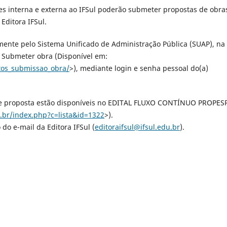
s interna e externa ao IFSul poderão submeter propostas de obra
Editora IFSul.
mente pelo Sistema Unificado de Administração Pública (SUAP), na
 Submeter obra (Disponível em:
rtos_submissao_obra/
>), mediante login e senha pessoal do(a)
de proposta estão disponíveis no EDITAL FLUXO CONTÍNUO PROPES
du.br/index.php?c=lista&id=1322
>).
o e-mail da Editora IFSul (
editoraifsul@ifsul.edu.br
).