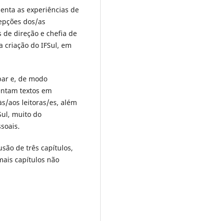
senta as experiências de
cepções dos/as
 de direção e chefia de
 criação do IFSul, em
par e, de modo
entam textos em
às/aos leitoras/es, além
ul, muito do
soais.
usão de três capítulos,
ais capítulos não