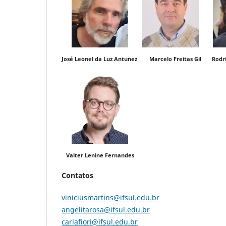
José Leonel da Luz Antunez Marcelo Freitas Gil Rodrig
Valter Lenine Fernandes
Contatos
viniciusmartins@ifsul.edu.br
angelitarosa@ifsul.edu.br
carlafiori@ifsul.edu.br