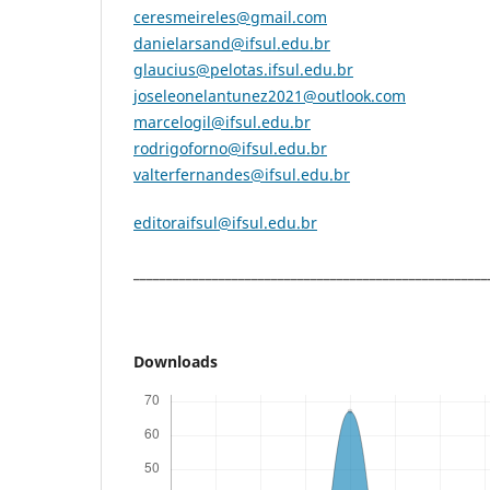
ceresmeireles@gmail.com
danielarsand@ifsul.edu.br
glaucius@pelotas.ifsul.edu.br
joseleonelantunez2021@outlook.com
marcelogil@ifsul.edu.br
rodrigoforno@ifsul.edu.br
valterfernandes@ifsul.edu.br
editoraifsul@ifsul.edu.br
______________________________________________________
Downloads