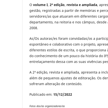
O
volume I
,
2ª edição
,
revista e ampliada
, apre
gestão, registradas a partir de memórias e per
servidores/as que atuaram em diferentes cargos
departamento, na reitoria e nos câmpus, desde a
2008.
As/Os autoras/es foram convidadas/os a partici
espontâneo e colaborativo com o projeto, apres
diferentes estilos de escrita, o que proporciona 
do conhecimento de um pouco da história do IFS
entrelaçamento dessa com as suas vivências pes
A 2ª edição, revista e ampliada, apresenta a incl
além de pequenos ajustes de editoração. Os dem
sofreram alteração de conteúdo.
Publicado em:
15/12/2022
Fotos dos/as organizadores/as