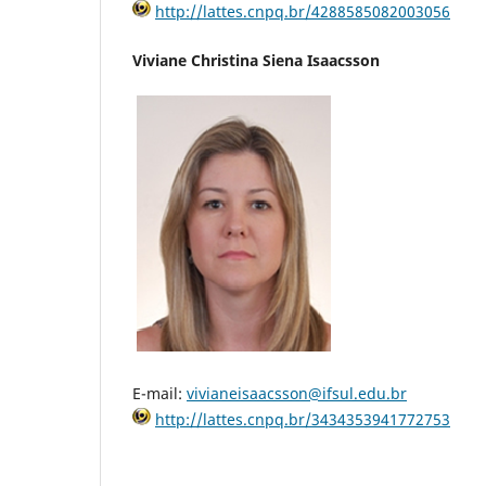
http://lattes.cnpq.br/4288585082003056
Viviane Christina Siena Isaacsson
E-mail:
vivianeisaacsson@ifsul.edu.br
http://lattes.cnpq.br/3434353941772753