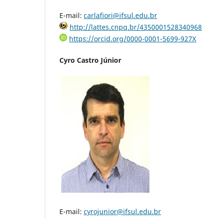
E-mail:
carlafiori@ifsul.edu.br
http://lattes.cnpq.br/4350001528340968
https://orcid.org/0000-0001-5699-927X
Cyro Castro Júnior
E-mail:
cyrojunior@ifsul.edu.br