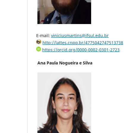
E-mail:
viniciusmartins@ifsul.edu.br
http://lattes.cnpq.br/4775042747513738
https://orcid.org/0000-0002-0301-2723
Ana Paula Nogueira e Silva