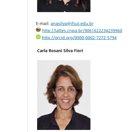
E-mail:
anasilva@ifsul.edu.br
http://lattes.cnpq.br/9061622234239960
http://orcid.org/0000-0002-7272-5794
Carla Rosani Silva Fiori