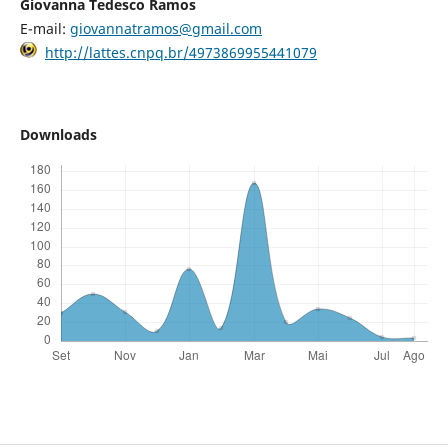
Giovanna Tedesco Ramos
E-mail:
giovannatramos@gmail.com
http://lattes.cnpq.br/4973869955441079
Downloads