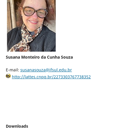
Susana Monteiro da Cunha Souza
E-mail:
susanasouza@ifsul.edu.br
http://lattes.cnpq.br/2273303767738352
Downloads