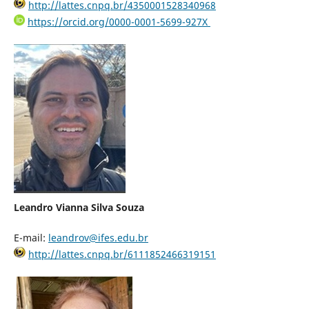
http://lattes.cnpq.br/4350001528340968
https://orcid.org/0000-0001-5699-927X
Leandro Vianna Silva Souza
E-mail:
leandrov@ifes.edu.br
http://lattes.cnpq.br/6111852466319151