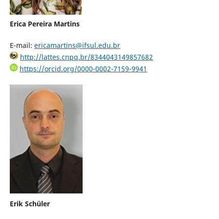
Erica Pereira Martins
E-mail:
ericamartins@ifsul.edu.br
http://lattes.cnpq.br/8344043149857682
https://orcid.org/0000-0002-7159-9941
Erik Schüler