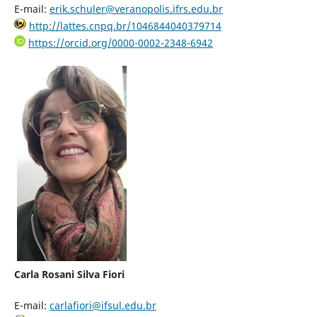
E-mail:
erik.schuler@veranopolis.ifrs.edu.br
http://lattes.cnpq.br/1046844040379714
https://orcid.org/0000-0002-2348-6942
Carla Rosani Silva Fiori
E-mail:
carlafiori@ifsul.edu.br