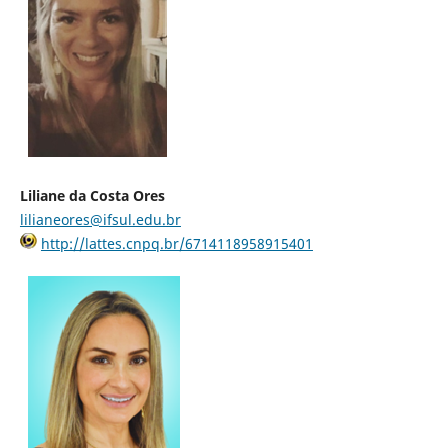
Liliane da Costa Ores
lilianeores@ifsul.edu.br
http://lattes.cnpq.br/6714118958915401