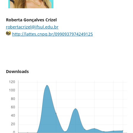
Roberta Gonçalves Crizel
robertacrizel@ifsul.edu.br
http://lattes.cnpq.br/0990937974249125
Downloads