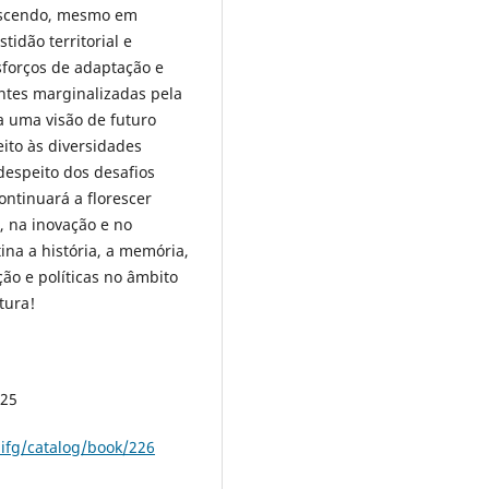
escendo, mesmo em
idão territorial e
sforços de adaptação e
antes marginalizadas pela
 a uma visão de futuro
eito às diversidades
despeito dos desafios
ontinuará a florescer
, na inovação e no
ina a história, a memória,
ção e políticas no âmbito
tura!
025
raifg/catalog/book/226