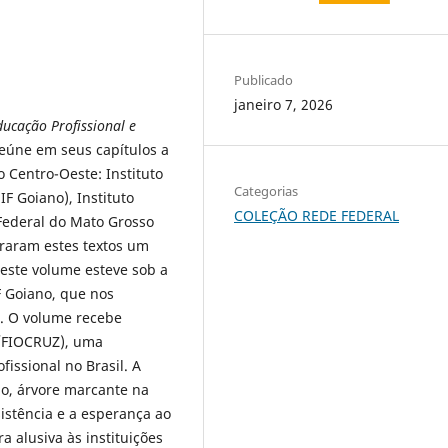
Publicado
janeiro 7, 2026
ducação Profissional e
eúne em seus capítulos a
o Centro-Oeste: Instituto
Categorias
IF Goiano), Instituto
COLEÇÃO REDE FEDERAL
 Federal do Mato Grosso
boraram estes textos um
deste volume esteve sob a
F Goiano, que nos
G. O volume recebe
J/FIOCRUZ), uma
issional no Brasil. A
lo, árvore marcante na
istência e a esperança ao
a alusiva às instituições