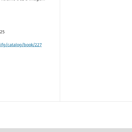
025
raifg/catalog/book/227