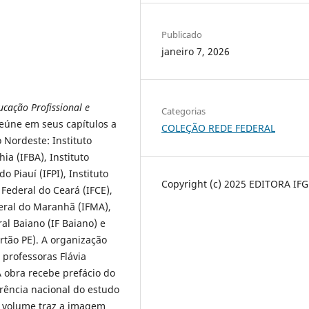
Publicado
janeiro 7, 2026
ucação Profissional e
Categorias
eúne em seus capítulos a
COLEÇÃO REDE FEDERAL
 Nordeste: Instituto
hia (IFBA), Instituto
o Piauí (IFPI), Instituto
Copyright (c) 2025 EDITORA IFG
 Federal do Ceará (IFCE),
ederal do Maranhã (IFMA),
ral Baiano (IF Baiano) e
rtão PE). A organização
 professoras Flávia
A obra recebe prefácio do
rência nacional do estudo
te volume traz a imagem